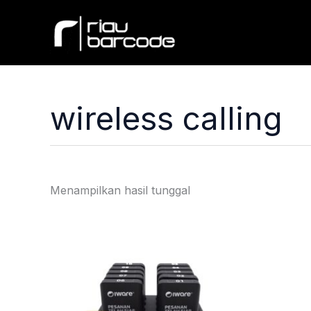
Lewati
ke
konten
wireless calling
Menampilkan hasil tunggal