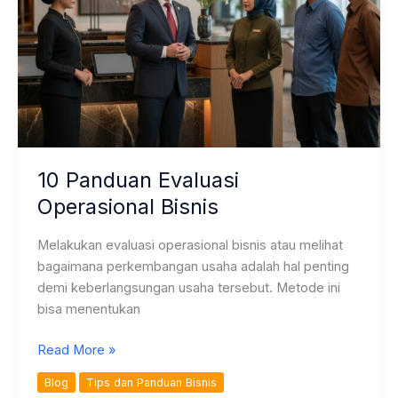
10 Panduan Evaluasi
Operasional Bisnis
Melakukan evaluasi operasional bisnis atau melihat
bagaimana perkembangan usaha adalah hal penting
demi keberlangsungan usaha tersebut. Metode ini
bisa menentukan
10
Read More »
Panduan
Blog
Tips dan Panduan Bisnis
Evaluasi