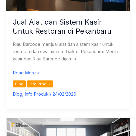
Jual Alat dan Sistem Kasir
Untuk Restoran di Pekanbaru
Riau Barcode menjual alat dan sistem kasir untuk
restoran dan swalayan terbaik di Pekanbaru. Mesin
kasir dari Riau Barcode dijamin
Jual
Read More »
Alat
Blog
Info Produk
dan
Blog
,
Info Produk
/
24/02/2026
Sistem
Kasir
Untuk
Restoran
di
Pekanbaru