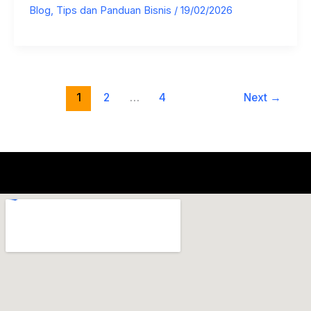
Blog
,
Tips dan Panduan Bisnis
/
19/02/2026
Operasional
Bisnis
1
2
…
4
Next
→