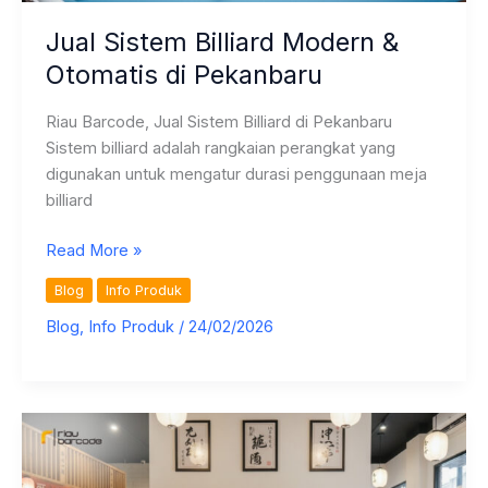
Jual Sistem Billiard Modern &
Otomatis di Pekanbaru
Riau Barcode, Jual Sistem Billiard di Pekanbaru
Sistem billiard adalah rangkaian perangkat yang
digunakan untuk mengatur durasi penggunaan meja
billiard
Jual
Read More »
Sistem
Blog
Info Produk
Billiard
Blog
,
Info Produk
/
24/02/2026
Modern
&
Otomatis
di
Pekanbaru