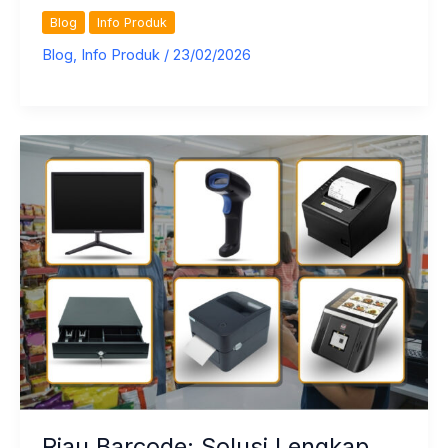
Mesin
Blog
Info Produk
KiosK
Blog
,
Info Produk
/
23/02/2026
Touchscreen
Pekanbaru
Riau Barcode: Solusi Lengkap