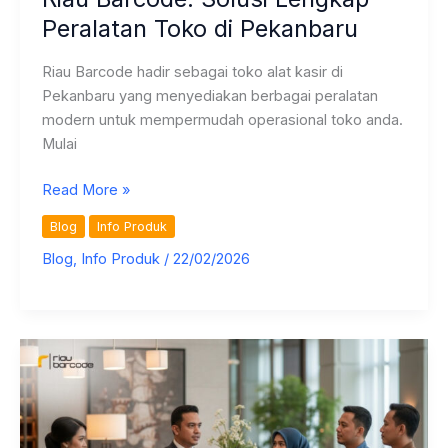
Peralatan Toko di Pekanbaru
Riau Barcode hadir sebagai toko alat kasir di
Pekanbaru yang menyediakan berbagai peralatan
modern untuk mempermudah operasional toko anda.
Mulai
Riau
Read More »
Barcode:
Blog
Info Produk
Solusi
Blog
,
Info Produk
/
22/02/2026
Lengkap
Peralatan
Toko
di
Pekanbaru