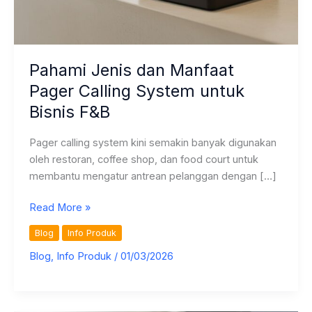
Pahami Jenis dan Manfaat
Pager Calling System untuk
Bisnis F&B
Pager calling system kini semakin banyak digunakan
oleh restoran, coffee shop, dan food court untuk
membantu mengatur antrean pelanggan dengan […]
Pahami
Read More »
Jenis
Blog
Info Produk
dan
Blog
,
Info Produk
/
01/03/2026
Manfaat
Pager
Calling
System